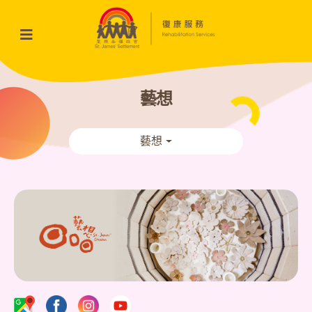
藝想
藝想