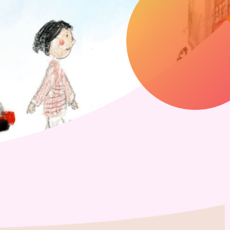
曉
宿舍已獲
查看更