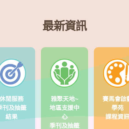
最新資訊
休閒服務
雅聚天地~
賽馬會啟
季刊及抽籤
地區支援中
學苑
結果
心
課程資
季刊及抽籤